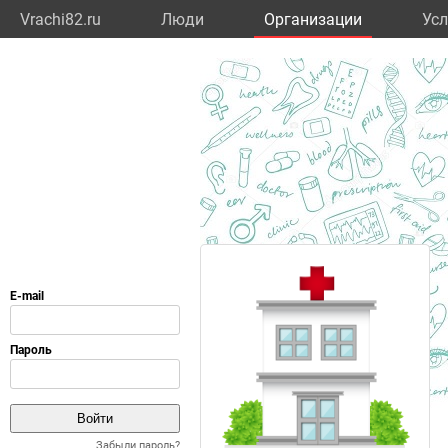
Vrachi82.ru
Люди
Организации
Усл
Забыли пароль?