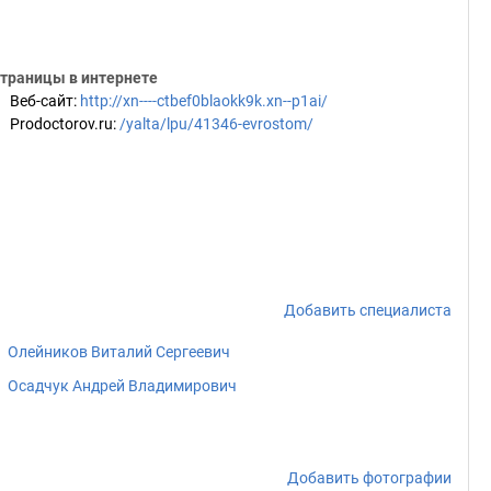
траницы в интернете
Веб-сайт
:
http://xn----ctbef0blaokk9k.xn--p1ai/
Prodoctorov.ru
:
/yalta/lpu/41346-evrostom/
Добавить специалиста
Олейников Виталий Сергеевич
Осадчук Андрей Владимирович
Добавить фотографии