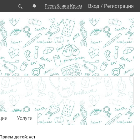
🔔
Вход
/
Регистрация
Республика Крым
🔍
ции
Услуги
Прием детей
: нет