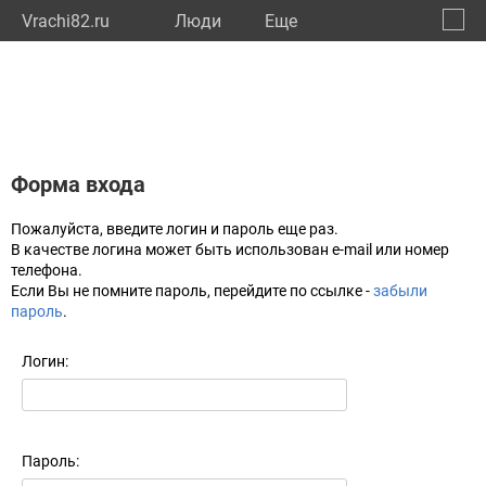
Vrachi82.ru
Люди
Eще
🔔
Респу
🔍
Форма входа
Пожалуйста, введите логин и пароль еще раз.
В качестве логина может быть использован e-mail или номер
телефона.
Если Вы не помните пароль, перейдите по ссылке -
забыли
пароль
.
Логин:
Пароль: