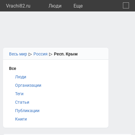
Vrachi82.ru
Люди
Eще
🔔
Респу
🔍
Весь мир
▷
Россия
▷
Респ. Крым
Все
Люди
Организации
Теги
Статьи
Публикации
Книги