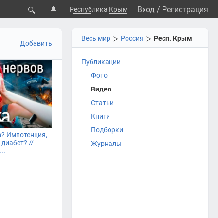
🔔
Вход
/
Регистрация
Республика Крым
🔍
Весь мир
▷
Россия
▷
Респ. Крым
Добавить
Публикации
Фото
Видео
Статьи
Книги
Подборки
в? Импотенция,
 диабет? //
Журналы
..