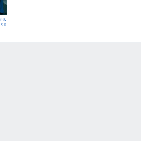
ла,
х в