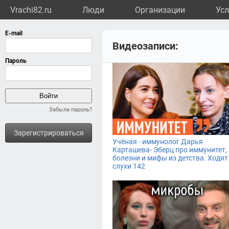
Vrachi82.ru
Люди
Организации
Усл
Видеозаписи:
Забыли пароль?
Зарегистрироваться
Учёная - иммунолог Дарья
Карташева- Эберц про иммунитет,
болезни и мифы из детства. Ходят
слухи 142