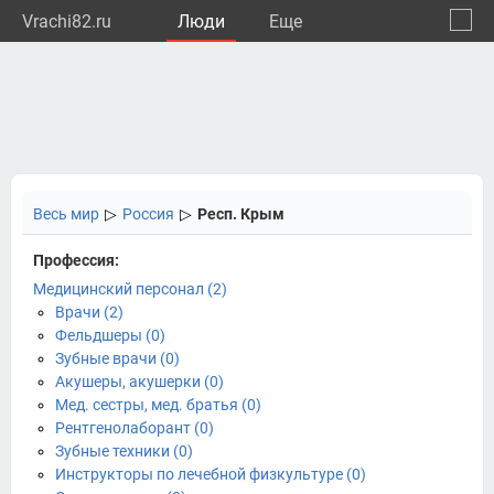
Vrachi82.ru
Люди
Eще
🔔
Респу
🔍
Весь мир
▷
Россия
▷
Респ. Крым
Профессия:
Медицинский персонал (2)
Врачи (2)
Фельдшеры (0)
Зубные врачи (0)
Акушеры, акушерки (0)
Мед. сестры, мед. братья (0)
Рентгенолаборант (0)
Зубные техники (0)
Инструкторы по лечебной физкультуре (0)