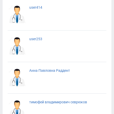
user414
user253
Анна Павловна Раддент
тимофей владимирович севрюков