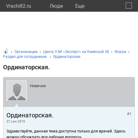
Vrachi82.ru
Люди
Eще
🔔
Респу
🔍
Организации
Центр УЗИ «Эксперт» на Киевской 38
Форум
Раздел для сотрудников.
Ординаторская.
Ординаторская.
Новичок
Ординаторская.
#1
27 сен 2019
Здравствуйте, данная тема доступна только для врачей. Здесь
можно обсуждать все рабочие вопросы.