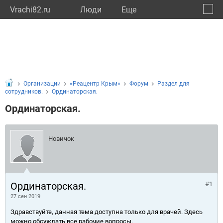
Vrachi82.ru
Люди
Eще
🔔
Респу
🔍
Организации
«Реацентр Крым»
Форум
Раздел для
сотрудников.
Ординаторская.
Ординаторская.
Новичок
Ординаторская.
#1
27 сен 2019
Здравствуйте, данная тема доступна только для врачей. Здесь
можно обсуждать все рабочие вопросы.