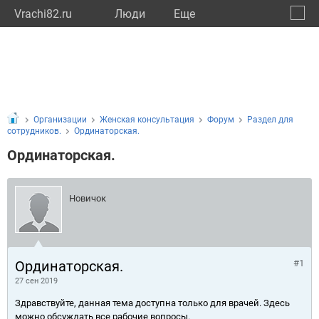
Vrachi82.ru
Люди
Eще
🔔
Респу
🔍
Организации
Женская консультация
Форум
Раздел для
сотрудников.
Ординаторская.
Ординаторская.
Новичок
Ординаторская.
#1
27 сен 2019
Здравствуйте, данная тема доступна только для врачей. Здесь
можно обсуждать все рабочие вопросы.