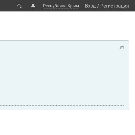
🔔
Вход
/
Регистрация
Республика Крым
🔍
#1