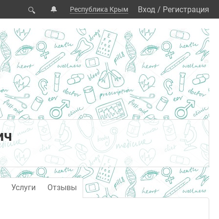
🔔
Вход
/
Регистрация
Республика Крым
🔍
ич
Услуги
Отзывы