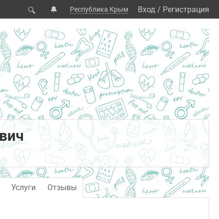
🔔
Вход
/
Регистрация
Республика Крым
🔍
ович
Услуги
Отзывы