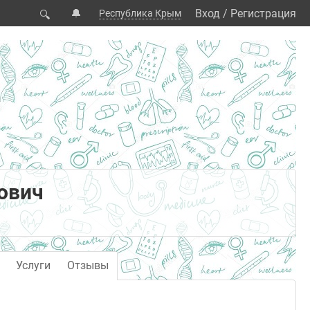
🔔
Вход
/
Регистрация
Республика Крым
🔍
ович
Услуги
Отзывы