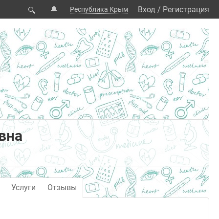
🔔
Вход
/
Регистрация
Республика Крым
🔍
вна
Услуги
Отзывы