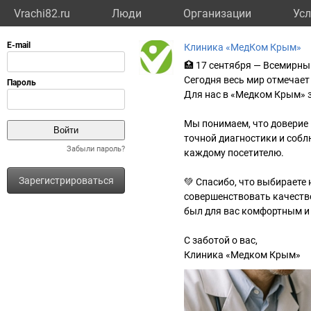
Vrachi82.ru
Люди
Организации
Усл
Клиника «МедКом Крым»
🏥 17 сентября — Всемирны
Сегодня весь мир отмечае
Для нас в «Медком Крым» з
Мы понимаем, что доверие 
точной диагностики и собл
Забыли пароль?
каждому посетителю.
Зарегистрироваться
💚 Спасибо, что выбираете
совершенствовать качеств
был для вас комфортным и
С заботой о вас,
Клиника «Медком Крым»