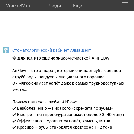
Vrachi82.ru
Люди
Eще
🔔
Респу
🔍
Стоматологический кабинет Алма Дент
💎 Для тех, кто еще не знаком с чисткой AIRFLOW
AirFlow — это аппарат, который очищает зубы сильной
струёй воды, воздуха и специального порошка.
Он мягко снимает налёт даже в самых труднодоступных
местах.
Почему пациенты любят AirFlow:
✔️ Безболезненно — никакого «скрежета по зубам»
✔️ Быстро — вся процедура занимает около 30–40 минут
✔️ Эффективно — удаляются налёт, камень, пятна
✔️ Красиво — зубы становятся светлее на 1–2 тона