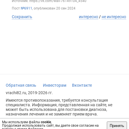
Источник: https://vk.com/wall-76149104_4540
Пост
№6911
, опубликован
20 сен 2024
Сохранить
интересно
/
не интересно
Обратная связь
Инвесторам
Вконтакте
vrachi82.ru, 2019-2026 гг.
Имеются противопоказания, требуется консультация
специалиста. Информация, представленная на сайте, не
может быть использована для постановки диагноза,
назначения лечения и не заменяет прием врача.
Возрастное ограничение: 18+
Мы используем файлы
cookie
.
Принять
Продолжая использовать сайт, вы даете свое согласие на