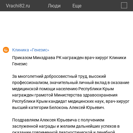
Vrachi82.ru
Люди
Eще
🔔
Респу
🔍
Клиника «Генезис»
Приказом Минздрава РК награжден врач-хирург Клиники
Генезис
За многолетний добросовестный труд, высокий
профессионализм, значительный личный вклад в оказание
медицинской помощи населению Республики Крым
награжден грамотой Министерства здравоохранения
Республики Крым кандидат медицинских наук, врач-хирург
высшей категории Белоконь Алексей Юрьевич.
Поздравляем Алексея Юрьевича с получением
заслуженной награды и желаем дальнейших успехов в
оказании современной диагностической и лечебной