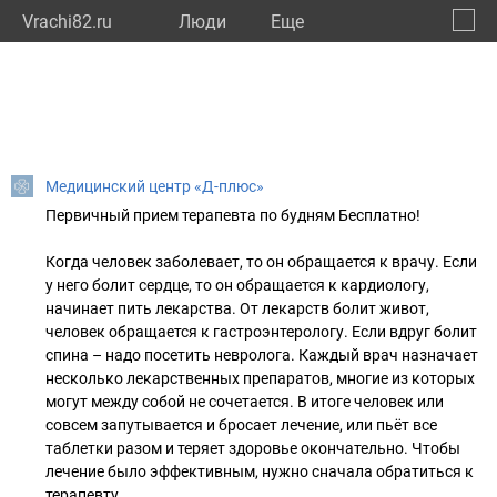
Vrachi82.ru
Люди
Eще
🔔
Респу
🔍
Медицинский центр «Д-плюс»
Первичный прием терапевта по будням Бесплатно!
Когда человек заболевает, то он обращается к врачу. Если
у него болит сердце, то он обращается к кардиологу,
начинает пить лекарства. От лекарств болит живот,
человек обращается к гастроэнтерологу. Если вдруг болит
спина – надо посетить невролога. Каждый врач назначает
несколько лекарственных препаратов, многие из которых
могут между собой не сочетается. В итоге человек или
совсем запутывается и бросает лечение, или пьёт все
таблетки разом и теряет здоровье окончательно. Чтобы
лечение было эффективным, нужно сначала обратиться к
терапевту.