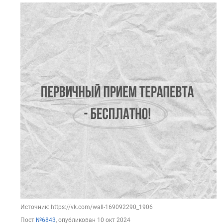
Источник: https://vk.com/wall-169092290_1906
Пост
№6843
, опубликован
10 окт 2024