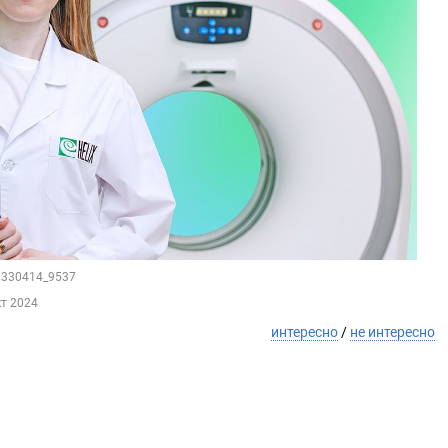
29330414_9537
кт 2024
интересно
/
не интересно