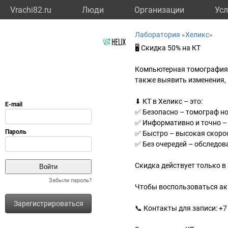
Vrachi82.ru
Люди
Организации
Усл
Лаборатория «Хеликс»
🖥 Скидка 50% на КТ
Компьютерная томография п
также выявить изменения, 
⬇ КТ в Хеликс – это:
✅ Безопасно – томограф но
✅ Информативно и точно –
✅ Быстро – высокая скоро
✅ Без очередей – обследов
Скидка действует только в 
Забыли пароль?
Чтобы воспользоваться акц
Зарегистрироваться
📞 Контакты для записи: +7 