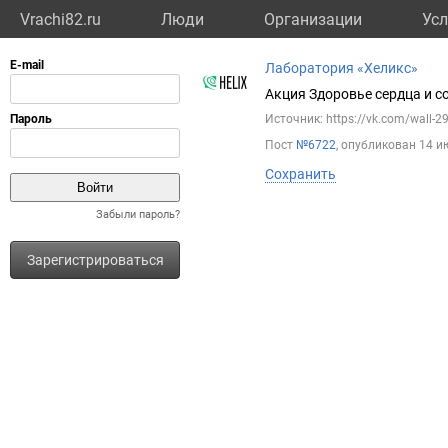
Vrachi82.ru
Люди
Организации
Усл
Лаборатория «Хеликс»
Акция Здоровье сердца и со
Источник: https://vk.com/wall-
Пост
№6722
, опубликован
14 и
Сохранить
Забыли пароль?
Зарегистрироваться