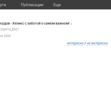
уги
Публикации
Eще
судов - Хеликс с заботой о самом важном! ↓
29330414_8927
юн 2024
интересно
/
не интересно