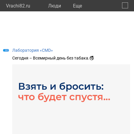
Vrachi82.ru
Люди
Eще
🔔
Респу
🔍
Лаборатория «CMD»
Сегодня – Всемирный день без табака.🚭