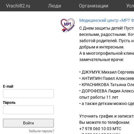
Vrachi82.ru
Люди
Организации
Усл
Медицинский центр «МРТ 
С Днем защиты детей! Пуст
веселыми, радостными. Хо
заботой родителей. Пусть 
добрым и интересным.
А в многопрофильной клини
замечательные врачи:
• ДЖУМУК Михаил Сергеевич
• АНТИПИН Павел Алексееви
• КРАСНИКОВА Татьяна Оле
• ДОРОФЕЕВА Лидия Алексан
опыт работы 11 лет
• а также деткам можно сд
Уточнить график и записат
Вы можете по телефонам:
+7 978 060 10 03 МТС
Забыли пароль?