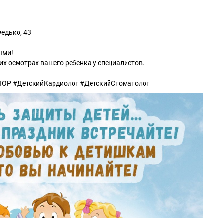
едько, 43
ыми!
х осмотрах вашего ребенка у специалистов.
ЛОР #ДетскийКардиолог #ДетскийСтоматолог