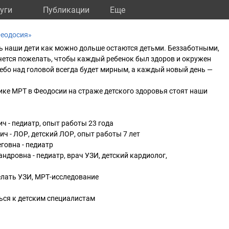
уги
Публикации
Eще
Феодосия»
ь наши дети как можно дольше остаются детьми. Беззаботными,
чется пожелать, чтобы каждый ребенок был здоров и окружен
небо над головой всегда будет мирным, а каждый новый день —
ке МРТ в Феодосии на страже детского здоровья стоят наши
 - педиатр, опыт работы 23 года
ч - ЛОР, детский ЛОР, опыт работы 7 лет
говна - педиатр
дровна - педиатр, врач УЗИ, детский кардиолог,
елать УЗИ, МРТ-исследование
ься к детским специалистам