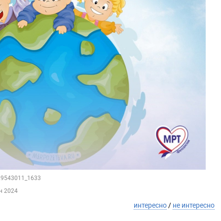
129543011_1633
н 2024
интересно
/
не интересно