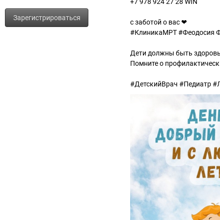
+7 978 924 27 28 WIN
Зарегистрироваться
с заботой о вас ❤
#КлиникаМРТ #Феодосия Ф
Дети должны быть здоров
Помните о профилактически
#ДетскийВрач #Педиатр #