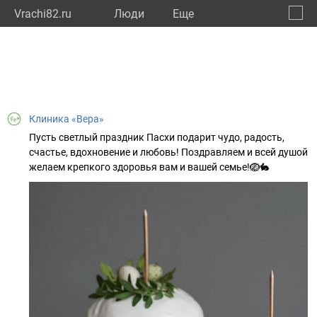
Vrachi82.ru
Люди
Eще
🔔
Респу
🔍
Клиника «Вера»
Пусть светлый праздник Пасхи подарит чудо, радость,
счастье, вдохновение и любовь! Поздравляем и всей душой
желаем крепкого здоровья вам и вашей семье!🪺🐇