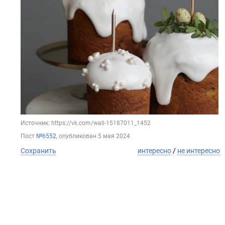
Источник: https://vk.com/wall-15187011_1452
Пост
№6552
, опубликован
5 мая 2024
Сохранить
интересно
/
не интересно