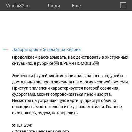
Vrachi82.ru
Люди
Eще
🔔
Респу
🔍
Лаборатория «Ситилаб» на Кирова
Продолжаем рассказывать, как действовать в экстренных
ситуациях, в рубрике 🆘ПЕРВАЯ ПОМОЩЬ🆘!
Эпилепсия (в учебниках истории называлась «падучей») –
достаточно распространенная патология нервной системы.
Приступ эпилепсии характеризуется потерей сознания,
судорогами, может сопровождаться пеной изо рта.
Несмотря на устрашающую картину, приступ обычно
проходит самостоятельно и не угрожает жизни. Главное,
оказавшись, рядом, не навредить.
❌НЕЛЬЗЯ:
• Оставлять человека одного.