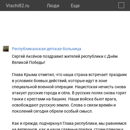
Vrachi82.ru
Люди
Eще
🔔
Респу
🔍
Республиканская детская больница
Сергей Аксёнов поздравил жителей республики с Днём
Великой Победы!
Глава Крыма отметил, что наша страна встречает праздник
в условиях боевых действий, которые идут в зоне
специальной военной операции. Нацистская нечисть снова
атакует русские города и сёла. В русских полях снова горят
танки с крестами на башнях. Наши войска бьют врага,
освобождают русскую землю. Слова о связи времён и
поколений сегодня обрели особый смысл.
Как и прежде, подчеркнул Глава республики, мы равняемся
на ветеранов, как и наши славные предки, стоим плечом к