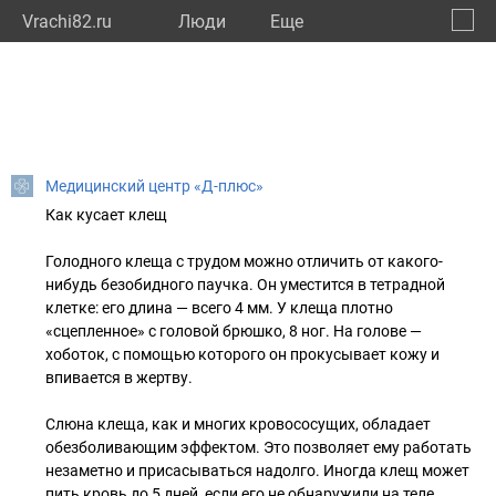
Vrachi82.ru
Люди
Eще
🔔
Респу
🔍
Медицинский центр «Д-плюс»
Как кусает клещ
Голодного клеща с трудом можно отличить от какого-
нибудь безобидного паучка. Он уместится в тетрадной
клетке: его длина — всего 4 мм. У клеща плотно
«сцепленное» с головой брюшко, 8 ног. На голове —
хоботок, с помощью которого он прокусывает кожу и
впивается в жертву.
Слюна клеща, как и многих кровососущих, обладает
обезболивающим эффектом. Это позволяет ему работать
незаметно и присасываться надолго. Иногда клещ может
пить кровь до 5 дней, если его не обнаружили на теле