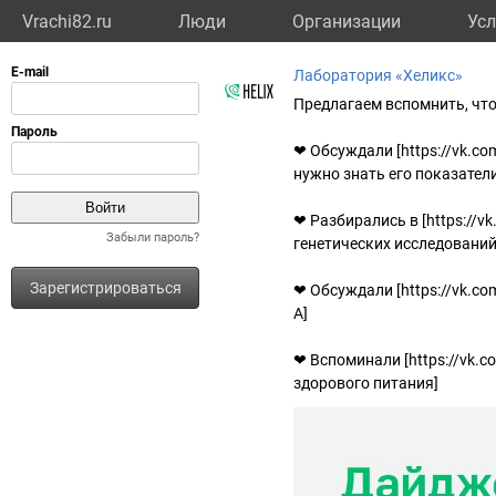
Vrachi82.ru
Люди
Организации
Усл
Лаборатория «Хеликс»
Предлагаем вспомнить, что
❤ Обсуждали [https://vk.co
нужно знать его показатели
❤ Разбирались в [https://v
Забыли пароль?
генетических исследований
Зарегистрироваться
❤ Обсуждали [https://vk.c
А]
❤ Вспоминали [https://vk.
здорового питания]