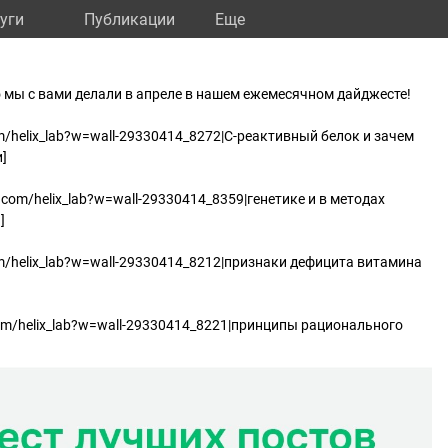
уги
Публикации
Eще
 мы с вами делали в апреле в нашем ежемесячном дайджесте!
m/helix_lab?w=wall-29330414_8272|С-реактивный белок и зачем
]
k.com/helix_lab?w=wall-29330414_8359|генетике и в методах
]
om/helix_lab?w=wall-29330414_8212|признаки дефицита витамина
com/helix_lab?w=wall-29330414_8221|принципы рационального