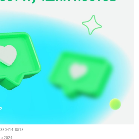
29330414_8518
пр 2024