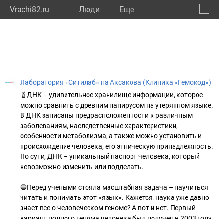
Vrachi82.ru
Люди
Eще
🔔
Респу
🔍
Лаборатория «Ситилаб» на Аксакова (Клиника «Гемокод»)
🧬ДНК – удивительное хранилище информации, которое
можно сравнить с древним папирусом на утерянном языке.
В ДНК записаны предрасположенности к различным
заболеваниям, наследственные характеристики,
особенности метаболизма, а также можно установить и
происхождение человека, его этническую принадлежность.
По сути, ДНК – уникальный паспорт человека, который
невозможно изменить или подделать.
🔵Перед учеными стояла масштабная задача – научиться
читать и понимать этот «язык». Кажется, наука уже давно
знает все о человеческом геноме? А вот и нет. Первый
вариант полного генома человека был получен в 2003 году,