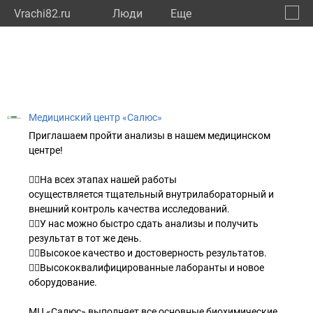
Vrachi82.ru
Люди
Eще
🔔
Респу
🔍
Медицинский центр «Салюс»
Приглашаем пройти анализы в нашем медицинском
центре!
☝🏻На всех этапах нашей работы
осуществляется тщательный внутрилабораторный и
внешний контроль качества исследований.
👍🏻У нас можно быстро сдать анализы и получить
результат в тот же день.
👍🏻Высокое качество и достоверность результатов.
👍🏻Высококвалифицированные лаборанты и новое
оборудование.
МЦ «Салюс» выполняет все основные биохимические,