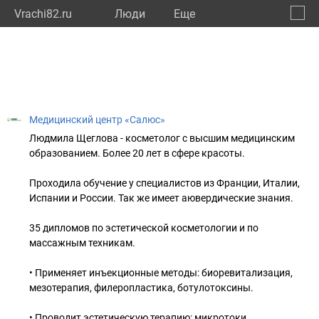
Vrachi82.ru
Люди
Eще
🔔
Респу
🔍
Медицинский центр «Салюс»
Людмила Щеглова - косметолог с высшим медицинским
образованием. Более 20 лет в сфере красоты.
Проходила обучение у специалистов из Франции, Италии,
Испании и России. Так же имеет аювердические знания.
35 дипломов по эстетической косметологии и по
массажным техникам.
• Применяет инъекционные методы: биоревитализация,
мезотерапия, филеропластика, ботулотоксины.
• Проводит эстетическую терапию: микротоки,