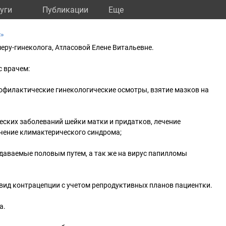
уги
Публикации
Eще
с»
еру-гинеколога, Атласовой Елене Витальевне.
с врачем:
офилактические гинекологические осмотры, взятие мазков на
еских заболеваний шейки матки и придатков, лечение
чение климактерического синдрома;
даваемые половым путем, а так же на вирус папилломы
вид контрацепции с учетом репродуктивных планов пациентки.
а.