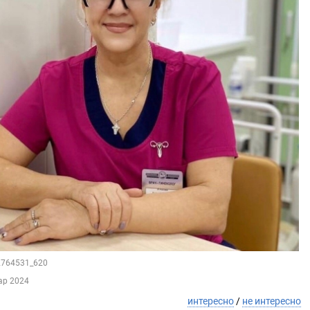
92764531_620
ар 2024
интересно
/
не интересно