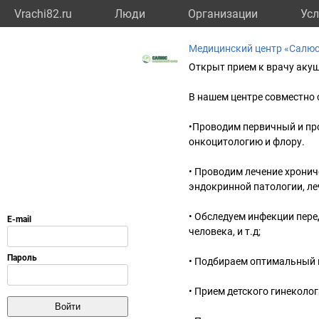
Vrachi82.ru
Люди
Организации
Усл
Медицинский центр «Салю
Открыт прием к врачу акуш
В нашем центре совместно 
•Проводим первичный и пр
онкоцитологию и флору.
• Проводим лечение хронич
эндокринной патологии, ле
• Обследуем инфекции пере
человека, и т.д;
• Подбираем оптимальный 
• Прием детского гинеколог