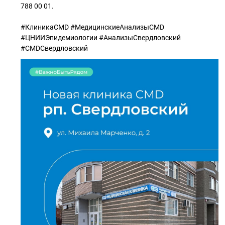
788 00 01.
#КлиникаCMD #МедицинскиеАнализыCMD
#ЦНИИЭпидемиологии #АнализыСвердловский
#CMDСвердловский