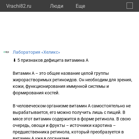
Vrachi82.ru
Люди
Eще
🔔
Респу
🔍
Лаборатория «Хеликс»
⬇ 5 признаков дефицита витамина А
Витамин А – это общее название целой группы
жирорастворимых ретиноидов. Он необходим для зрения,
кожи, функционирования иммунной системы и
формирования костей.
В человеческом организме витамин А самостоятельно не
вырабатывается, его можно получить лишь с пищей. В
мясе этот витамин содержится в форме ретинола. В свою
очередь, овощи и фрукты – источники каротина –
предшественника ретинола, который преобразуется в
витамин А уже в организме.