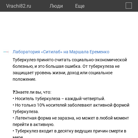
Vrachi82.ru
Люди
Eще
🔔
Респу
🔍
Лаборатория «Ситилаб» на Маршала Еременко
Туберкулез принято считать социально-экономической
болезнью, и это большая ошибка. От туберкулеза не
защищает уровень жизни, доход или социальное
положение.
❓Знаете ли вы, что:
• Носитель туберкулеза – каждый четвертый.
• Но только 10% носителей заболевают активной формой
туберкулеза.
• Латентная форма не заразна, но может в любой момент
перейти в активную.
• Туберкулез входит в десятку ведущих причин смерти в
мире.