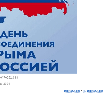
206176252_318
ар 2024
интересно
/
не интересно