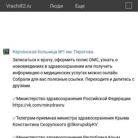
Vrachi82.ru
Люди
Eще
🔔
Респу
🔍
Керченская больница №1 им. Пирогова
Записаться к врачу, оформить полис ОМС, узнать о
нововведениях в здравоохранении или получить
информацию о медицинских услугах можно онлайн.
Собрали для вас полезные ссылки. Переходите и делитесь с
друзями.
✅Министерство здравоохранения Российской Федерации
https://vk.com/minzdravru
✅Телеграм-приемная министра здравоохранения Крыма
Константина Скорупского @SkorupskiyKV
✅Министерство здравоохранения Республики Крым