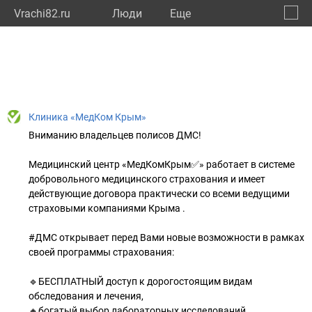
Vrachi82.ru
Люди
Eще
🔔
Респу
🔍
Клиника «МедКом Крым»
Вниманию владельцев полисов ДМС!
Медицинский центр «МедКомКрым✅» работает в системе
добровольного медицинского страхования и имеет
действующие договора практически со всеми ведущими
страховыми компаниями Крыма .
#ДМС открывает перед Вами новые возможности в рамках
своей программы страхования:
🔹БЕСПЛАТНЫЙ доступ к дорогостоящим видам
обследования и лечения,
🔸богатый выбор лабораторных исследований ,