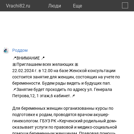
Vrachi82.ru
Люди
Eще
🔔
Респу
🔍
Роддом
📍ВНИМАНИЕ 📍
🎀Приглашаем всех желающих 🎀
22.02.2024 г. в 12.00 на базе Женской консультации
состоится занятие для женщин, состоящих на учете по
беременности. Будем рады видеть и будущих пап.
📌Занятие будет проходить по адресу ул. Генерала
Петрова,12, 1 этаж,6 кабинет.📌
Для беременных женщин организованны курсы по
подготовке к родам, проводятся врачом акушер-
гинекологом. ГБУЗ РК «Керченский родильный дом»
оказывает услуги по правовой и медико-социальной
помощи беременным женщинам. Правовая помощь