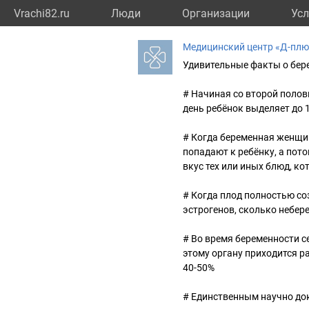
Vrachi82.ru
Люди
Организации
Усл
Медицинский центр «Д-плю
Удивительные факты о бер
# Начиная со второй полов
день ребёнок выделяет до 
# Когда беременная женщи
попадают к ребёнку, а пото
вкус тех или иных блюд, ко
# Когда плод полностью с
эстрогенов, сколько небер
# Во время беременности с
этому органу приходится р
40-50%
# Единственным научно до