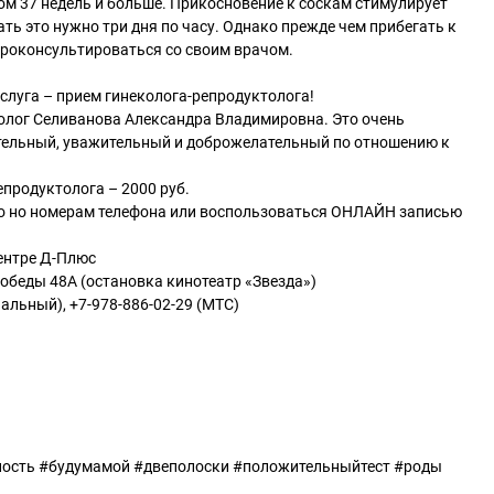
ом 37 недель и больше. Прикосновение к соскам стимулирует
ть это нужно три дня по часу. Однако прежде чем прибегать к
проконсультироваться со своим врачом.
услуга – прием гинеколога-репродуктолога!
олог Селиванова Александра Владимировна. Это очень
ельный, уважительный и доброжелательный по отношению к
продуктолога – 2000 руб.
о но номерам телефона или воспользоваться ОНЛАЙН записью
я
ентре Д-Плюс
Победы 48А (остановка кинотеатр «Звезда»)
альный), +7-978-886-02-29 (МТС)
ость #будумамой #двеполоски #положительныйтест #роды