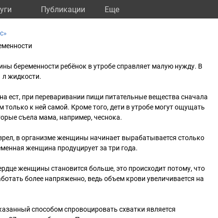
уги
Публикации
Eще
с»
еменности
ины беременности ребёнок в утробе справляет малую нужду. В
1 л жидкости.
на ест, при переваривании пищи питательные вещества сначала
м только к ней самой. Кроме того, дети в утробе могут ощущать
торые съела мама, например, чеснока.
озрел, в организме женщины начинает вырабатывается столько
еменная женщина продуцирует за три года.
ердце женщины становится больше, это происходит потому, что
аботать более напряженно, ведь объем крови увеличивается на
казанный способом спровоцировать схватки является