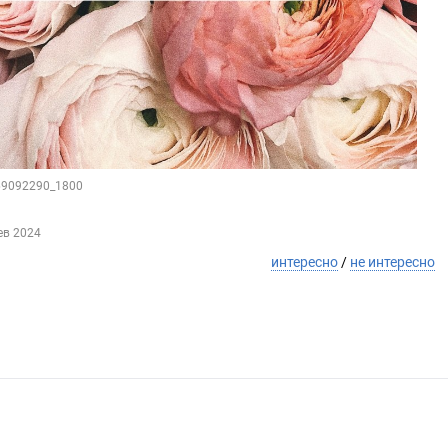
169092290_1800
ев 2024
интересно
/
не интересно