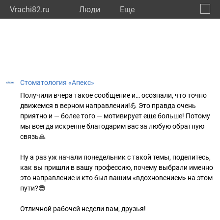
Vrachi82.ru
Люди
Eще
🔔
Респу
🔍
Стоматология «Апекс»
Получили вчера такое сообщение и… осознали, что точно
движемся в верном направлении!💪 Это правда очень
приятно и — более того — мотивирует еще больше! Потому
мы всегда искренне благодарим вас за любую обратную
связь🙏
⠀
Ну а раз уж начали понедельник с такой темы, поделитесь,
как вы пришли в вашу профессию, почему выбрали именно
это направление и кто был вашим «вдохновением» на этом
пути?😎
⠀
Отличной рабочей недели вам, друзья!
⠀