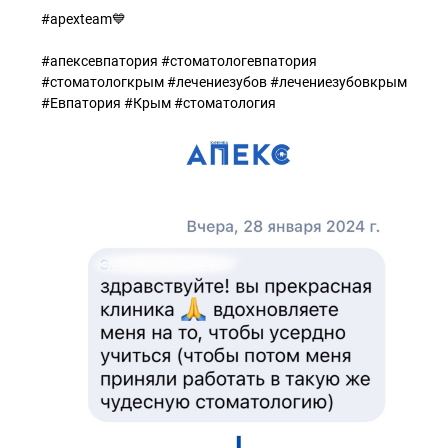
#apexteam💙
⠀
#апексевпатория #стоматологевпатория
#стоматологкрым #лечениезубов #лечениезубовкрым
#Евпатория #Крым #стоматология