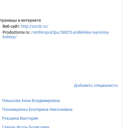
траницы в интернете
Веб-сайт
:
http://scrcb.ru/
Prodoctorov.ru
:
/simferopol/lpu/58825-poliklinika-rayonnoy-
bolnicy/
Добавить специалиста
Пенькова Анна Владимировна
Пономаренко Екатерина Николаевна
Рокшина Виктория
Савчук Игорь Борисович