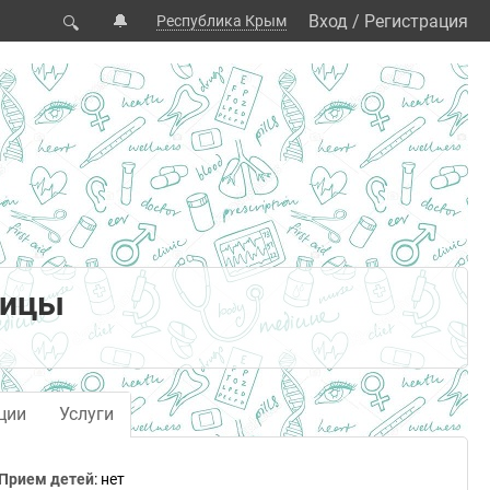
🔔
Вход
/
Регистрация
Республика Крым
🔍
ницы
ции
Услуги
Прием детей
: нет