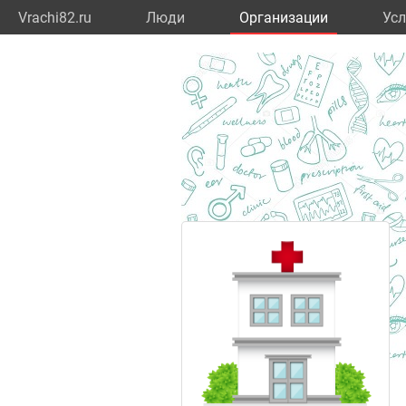
Vrachi82.ru
Люди
Организации
Усл