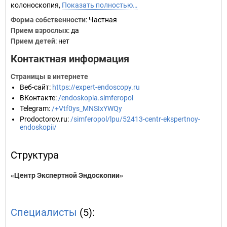
колоноскопия,
Показать полностью…
Форма собственности
: Частная
Прием взрослых
: да
Прием детей
: нет
Контактная информация
Страницы в интернете
Веб-сайт
:
https://expert-endoscopy.ru
ВКонтакте
:
/endoskopia.simferopol
Telegram
:
/+Vtf0ys_MNSIxYWQy
Prodoctorov.ru
:
/simferopol/lpu/52413-centr-ekspertnoy-
endoskopii/
Структура
«Центр Экспертной Эндоскопии»
Специалисты
(5):