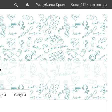
🔔
Вход
/
Регистрация
Республика Крым
🔍
»
ции
Услуги