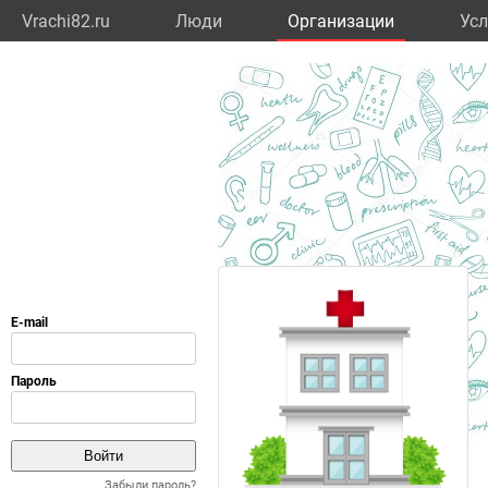
Vrachi82.ru
Люди
Организации
Усл
Забыли пароль?