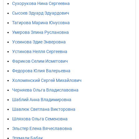
Сухорукова Нина Сергеевна
Сысоев Эдуард Эдуардович
Тагирова Марина Юнусовна
Умерова Элина Руслановна
Усеинова Эдие Энверовна
Устинова Нелля Сергеевна
Фариков Селим Исметович
Федорова Юлия Валерьевна
Холомянский Сергей Михайлович
Черняева Ольга Владиславовна
Шаблий Анна Владимировна
Шавлюк Светлана Викторовна
Шляхова Ольга Семеновна
Эльстер Елена Вячеславовна
Этемади Бабак