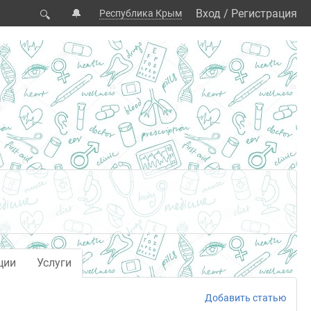
🔔
Вход
/
Регистрация
Республика Крым
🔍
ции
Услуги
Добавить статью