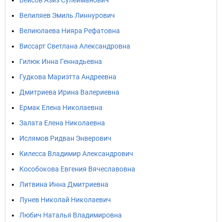
Вейсов Азиз Сулейманович
Велиляев Эмиль Линнурович
Велиюлаева Нияра Рефатовна
Виссарт Светлана Александровна
Гилюк Инна Геннадьевна
Гудкова Мариэтта Андреевна
Дмитриева Ирина Валериевна
Ермак Елена Николаевна
Залата Елена Николаевна
Ислямов Ридван Энверович
Килесса Владимир Александрович
Кособокова Евгения Вячеславовна
Литвина Инна Дмитриевна
Лунев Николай Николаевич
Любич Наталья Владимировна