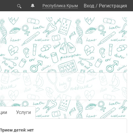
🔔
Вход
/
Регистрация
Республика Крым
🔍
ции
Услуги
Прием детей
: нет