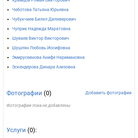
Храмцов Роман Викторович
Чеботова Татьяна Юрьевна
Чубукчиев Билял Диляверович
Чуприк Надежда Маратовна
Шуваев Виктор Викторович
Шушлян Любовь Иосифовна
Эмирусеинова Анифе Наримановна
Эскендерова Динара Азизовна
Фотографии
(0)
Добавить фотографии
Фотографии пока не добавлены
Услуги
(0):