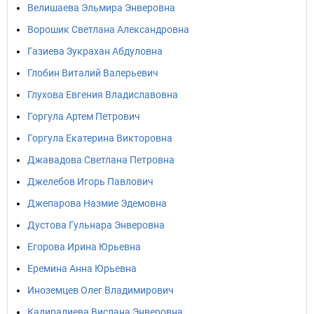
Велишаева Эльмира Энверовна
Ворошик Светлана Александровна
Газиева Зукрахан Абдуловна
Глобин Виталий Валерьевич
Глухова Евгения Владиславовна
Горгула Артем Петрович
Горгула Екатерина Викторовна
Джавадова Светлана Петровна
Джелебов Игорь Павлович
Джепарова Назмие Эдемовна
Дустова Гульнара Энверовна
Егорова Ирина Юрьевна
Еремина Анна Юрьевна
Иноземцев Олег Владимирович
Кадиралиева Вислана Энверовна