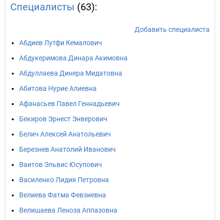
Специалисты
(63):
Добавить специалиста
Абдиев Лутфи Кемалович
Абдукеримова Динара Акимовна
Абдуллаева Динера Мидатовна
Абитова Нурие Алиевна
Афанасьев Павел Геннадьевич
Бекиров Эрнест Энверович
Белич Алексей Анатольевич
Березнев Анатолий Иванович
Ваитов Эльвис Юсупович
Василенко Лидия Петровна
Велиева Фатма Февзиевна
Велишаева Леноза Аппазовна