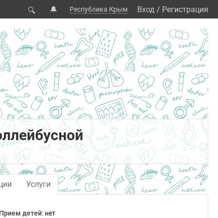
🔔
Вход
/
Регистрация
Республика Крым
🔍
оллейбусной
ции
Услуги
Прием детей
: нет