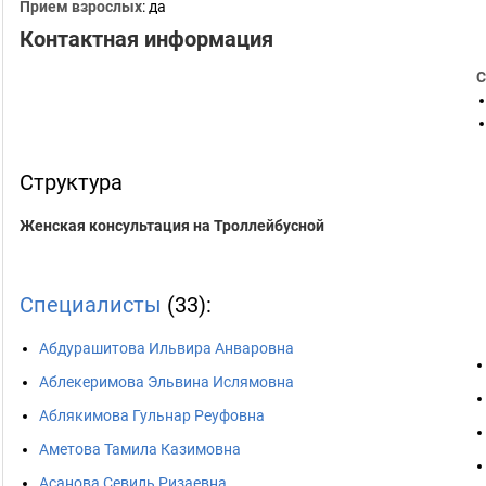
Прием взрослых
: да
Контактная информация
С
Структура
Женская консультация на Троллейбусной
Специалисты
(33):
Абдурашитова Ильвира Анваровна
Аблекеримова Эльвина Ислямовна
Аблякимова Гульнар Реуфовна
Аметова Тамила Казимовна
Асанова Севиль Ризаевна