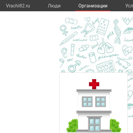
Vrachi82.ru
Люди
Организации
Усл