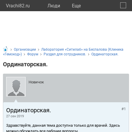
Vrachi82.ru
Люди
Eще
🔔
Респу
🔍
Организации
Лаборатория «Ситилаб» на Беспалова (Клиника
«Гемокод»)
Форум
Раздел для сотрудников.
Ординаторская.
Ординаторская.
Новичок
Ординаторская.
#1
27 сен 2019
Здравствуйте, данная тема доступна только для врачей. Здесь
можно обсуждать все рабочие вопросы.