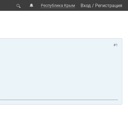
🔔
Вход
/
Регистрация
Республика Крым
🔍
#1